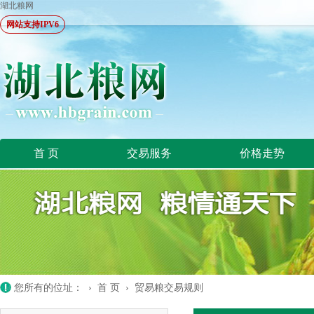
湖北粮网
网站支持IPV6
首 页
交易服务
价格走势
您所有的位址： ›
首 页
›
贸易粮交易规则