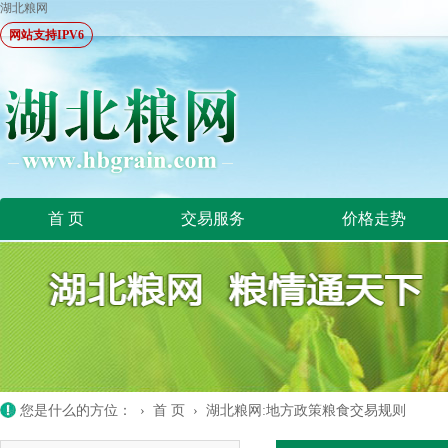
湖北粮网
网站支持IPV6
首 页
交易服务
价格走势
您是什么的方位： ›
首 页
›
湖北粮网:地方政策粮食交易规则