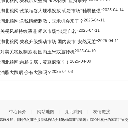
湖北粮网:关税层层叠高 玉米仿佛“置身事外”
2025-04-14
湖北粮网:政策稻谷大规模投放 现货市场“籼弱粳强”
2025-04-11
湖北粮网:关税情绪刺激，玉米机会来了？
2025-04-11
关税风暴持续演进 稻米市场“淡定自若”
2025-04-11
湖北粮网:关税升级扰动市场 国内麦市“安然无恙”
2025-04-10
‍对美关税反制落地 国内玉米或迎转机
2025-04-09
湖北粮网:余粮见底，黄豆疯涨？！
2025-04-08
油脂大跌后 会有大涨吗？
中心简介
网站地图
湖北粮网
友情链接
|
|
|
速发展，新时代的商务接待机构35楼 邮政物流商品编码：430064 杭州的国家谷物