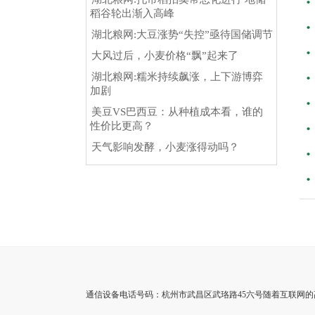
稻谷轮出渐入高峰
湖北粮网:大豆涨势“失控”亟待国储调节
大风过后，小麦价格“飘”起来了
湖北粮网:糯米持续飙涨，上下游博弈
加剧
美豆VS巴西豆：从种植成本看，谁的
性价比更高？
天气影响发酵，小麦涨得动吗？
通信设备电话号码：杭州市武昌区武珞路45六号随着互联网的高