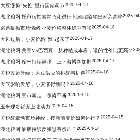
2025-04-18
大豆涨势“失控”亟待国储调节
2025-04
湖北粮网:托市稻拍卖常态化进行 地储稻谷轮出渐入高峰
2025-04-18
采购提振市场情绪 小麦价格整体稳中有涨
2025-04-17
大风过后，小麦价格“飘”起来了
20
湖北粮网:美豆VS巴西豆：从种植成本看，谁的性价比更高？
2025-04-17
湖北粮网:糯米持续飙涨，上下游博弈加剧
2025-04-16
关税政策升级：大豆供应的挑战与机遇
2025-04-16
天气影响发酵，小麦涨得动吗？
2025-04-15
湖北粮网:豆市暴走，涨势不断
2025-04-15
玉米现货暂无上涨动力
2025-04-15
关税战牵动市场神经，接新前麦价如何运行？
2025-04-14
湖北粮网:油脂持续反弹恐有点难？
2025-04-14