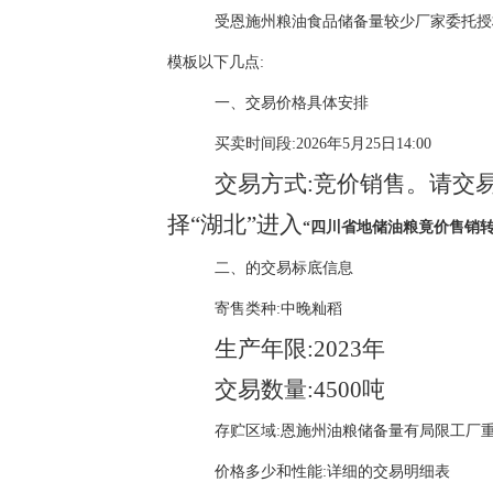
受恩施州粮油食品储备量较少厂家委托授
模板以下几点:
一、交易价格具体安排
买卖时间段:2026年5月25日14:00
交易方式:竞价销售。请交
择“湖北”进入
“四川省地储油粮竟价售销转
二、的交易标底信息
寄售类种:中晚籼稻
生产年限:
2023年
交易数量:
4500吨
存贮区域:恩施州油粮储备量有局限工厂
价格多少和性能:详细的交易明细表