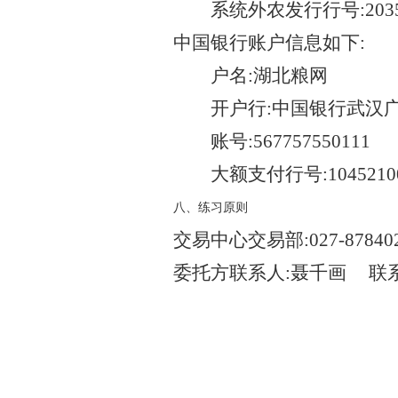
系统外农发行行号
:203
中国银行账户信息如下
:
户名
:湖北粮网
开户行
:中国银行武汉
账号
:567757550111
大额支付行号
:104521
八、练习原则
交易中心交易部
:027-87840
委托方联系人
:聂千画
联